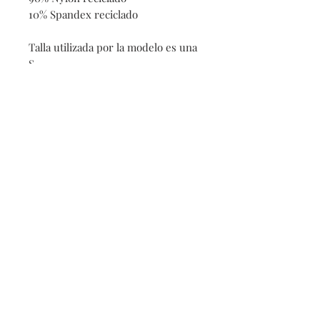
10% Spandex reciclado
Talla utilizada por la modelo es una
S
Do Not Sell My Personal Information
Iscriviti ora
Politica sui cookie
Contatto
Modalità di pagamento