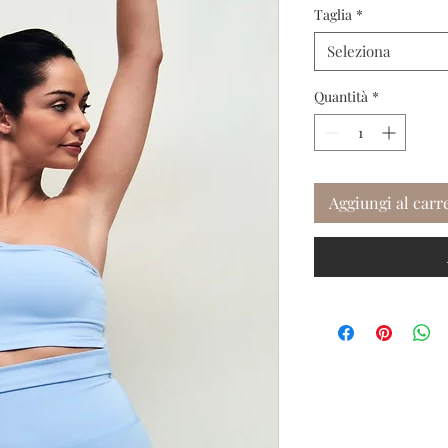
Taglia
*
Seleziona
Quantità
*
Aggiungi al carr