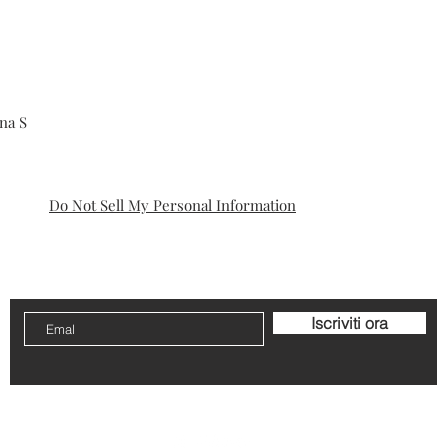
una S
Do Not Sell My Personal Information
ca sui cookie
Avviso legale
Cambios y dev
Iscriviti ora